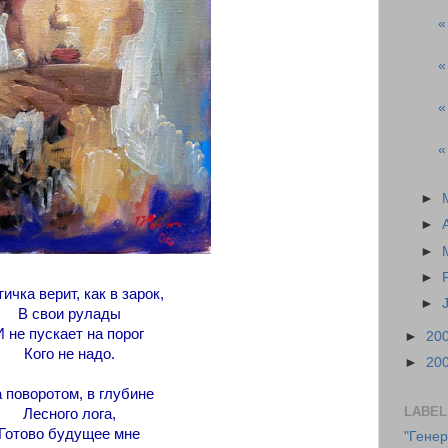
«
«
«
«
►
►
►
►
тичка верит, как в зарок,
►
В свои рулады
И не пускает на порог
►
20
Кого не надо.
►
20
 поворотом, в глубине
LABEL
Лесного лога,
Готово будущее мне
"Гене