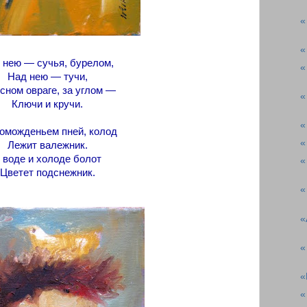
«
«
 нею — сучья, бурелом,
«
Над нею — тучи,
сном овраге, за углом —
«
Ключи и кручи.
«
оможденьем пней, колод
«
Лежит валежник.
 воде и холоде болот
«
Цветет подснежник.
«
«
«
«
«