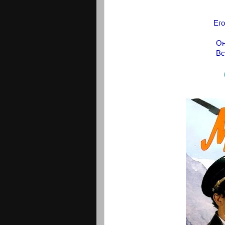
Его
Он
Вс