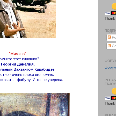
Thank
ПОДП
Po
Co
"Мимино".
омните этот киношко?
ФОРУ
Георгии Данелия.
фору
ельным
Вахтангом Кикабидзе
.
естно - очень плохо его помню.
сказать - фабулу. И то, не уверена.
PLEAS
ENJOY
Thank
PLEAS