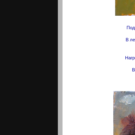
Под
В ле
Нагр
В