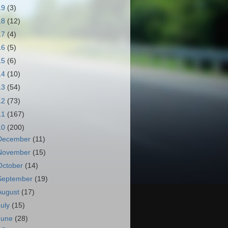
19
(3)
18
(12)
17
(4)
16
(5)
15
(6)
14
(10)
13
(54)
12
(73)
11
(167)
10
(200)
December
(11)
November
(15)
October
(14)
September
(19)
August
(17)
July
(15)
June
(28)