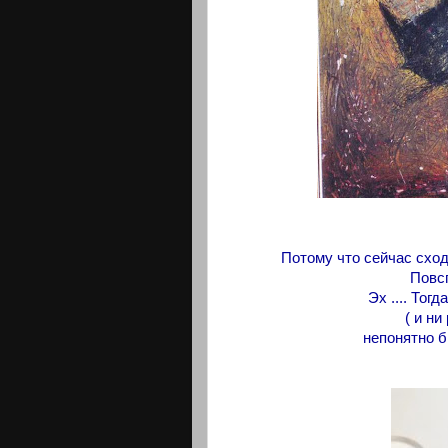
Потому что сейчас сход
Повс
Эх .... Тог
( и ни
непонятно б