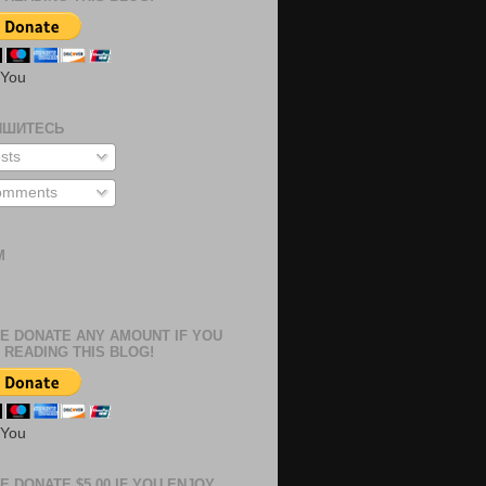
 You
ИШИТЕСЬ
sts
mments
М
м
E DONATE ANY AMOUNT IF YOU
 READING THIS BLOG!
 You
E DONATE $5.00 IF YOU ENJOY