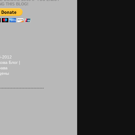
NG THIS BLOG!
8-2012
ова Блог |
рава
щены
------------------------------