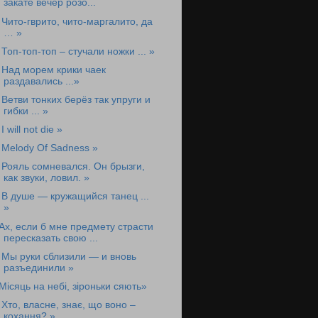
закате вечер розо...
 Чито-гврито, чито-маргалито, да
… »
 Топ-топ-топ – стучали ножки ... »
 Над морем крики чаек
раздавались ...»
 Ветви тонких берёз так упруги и
гибки ... »
 I will not die »
 Melody Of Sadness »
 Рояль сомневался. Он брызги,
как звуки, ловил. »
 В душе — кружащийся танец ...
»
Ах, если б мне предмету страсти
пересказать свою ...
 Мы руки сблизили — и вновь
разъединили »
Місяць на небі, зіроньки сяють»
 Хто, власне, знає, що воно –
кохання? »