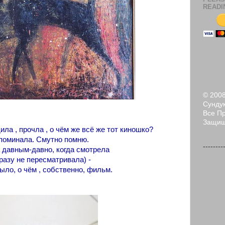
READI
© 200
Сундук
Все П
Защи
ила , прочла , о чём же всё же тот киношко?
поминала. Смутно помню.
--------
да давным-давно, когда смотрела
 разу не пересматривала) -
ыло, о чём , собственно, фильм.