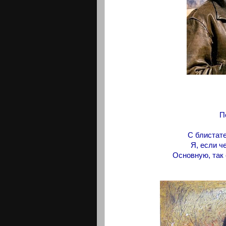
П
С блистат
Я, если ч
Основную, так 