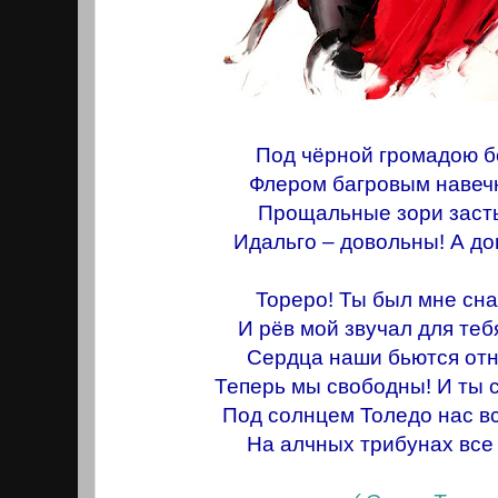
Под чёрной громадою б
Флером багровым навечн
Прощальные зори засты
Идальго – довольны! А дон
Тореро! Ты был мне сн
И рёв мой звучал для теб
Сердца наши бьются от
Теперь мы свободны! И ты 
Под солнцем Толедо нас в
На алчных трибунах все