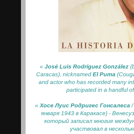
«
José Luis Rodríguez González
(
Caracas), nicknamed
El Puma
(Couga
and actor who has recorded many int
participated in a handful o
«
Хосе Луис Родригес Гонсалеса
января 1943 в Каракасе) - Венесу
который записал многие междун
участвовал в нескольк