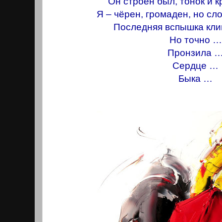
Он строен был, тонок и к
Я – чёрен, громаден, но с
Последняя вспышка клин
Но точно …
Пронзила 
Сердце …
Быка …