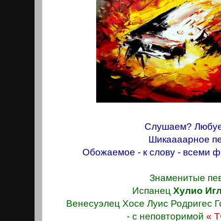
Слушаем? Любу
Шикаааaрное пе
Обожаемое - к слову - всеми 
Знаменитые пев
Испанец
Хулио Иг
Венесуэлец Хосе Луис Родригес Г
- с неповторимой
« 