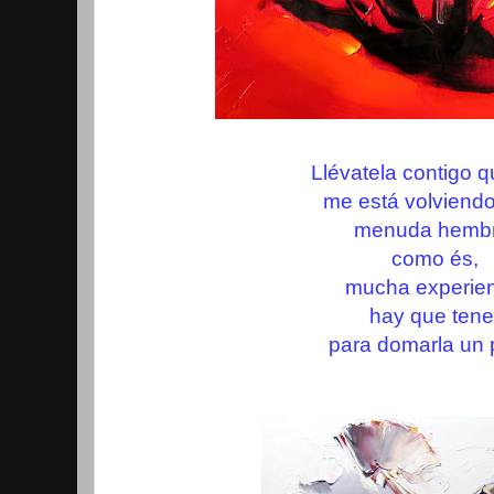
Llévatela contigo q
me está volviendo
menuda hembr
como és,
mucha experie
hay que tene
para domarla un 