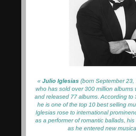
«
Julio Iglesias
(born September 23, 
who has sold over 300 million albums
and released 77 albums. According to
he is one of the top 10 best selling mus
Iglesias rose to international promine
as a performer of romantic ballads, hi
as he entered new musica