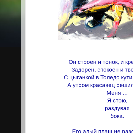
Он строен и тонок, и кр
Задорен, спокоен и твё
С цыганкой в Толедо кути
А утром красавец реши
Меня …
Я стою,
раздувая
бока.
Его алый плащ не раз